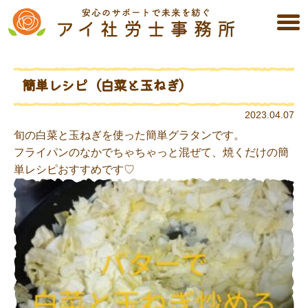
Skip
to
content
簡単レシピ（白菜と玉ねぎ）
2023.04.07
旬の白菜と玉ねぎを使った簡単グラタンです。
フライパンのなかでちゃちゃっと混ぜて、焼くだけの簡
単レシピおすすめです♡